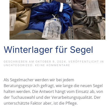
Winterlager für Segel
GESCHRIEBEN AM
OKTOBER 9, 2024
. VERÖFFENTLICHT IN
ZU
UNCATEGORIZED
.
KEINE KOMMENTARE
WINTERLAGER
FÜR
SEGEL
Als Segelmacher werden wir bei jedem
Beratungsgespräch gefragt, wie lange die neuen Segel
halten werden. Die Antwort hängt vom Einsatz ab, von
der Tuchauswahl und der Verarbeitungsqualität. Der
unterschätzte Faktor aber, ist die Pflege.