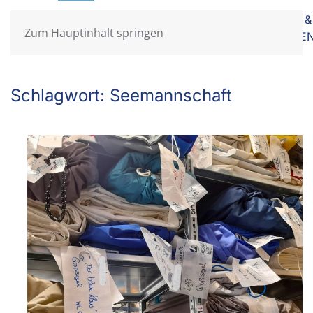
HAUS &
HOME
AKTUELLES
SEGEL
PERSENNING
BUSINESS
Zum Hauptinhalt springen
GARTE
Schlagwort:
Seemannschaft