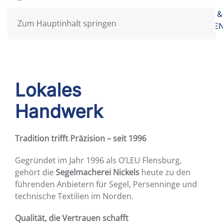
HAUS &
HOME
AKTUELLES
SEGEL
PERSENNING
BUSINESS
Zum Hauptinhalt springen
GARTE
Lokales
Handwerk
Tradition trifft Präzision – seit 1996
Gegründet im Jahr 1996 als O’LEU Flensburg,
gehört die
Segelmacherei Nickels
heute zu den
führenden Anbietern für Segel, Persenninge und
technische Textilien im Norden.
Qualität, die Vertrauen schafft